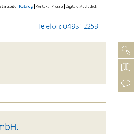
(current)
Startseite
Katalog
Kontakt
Presse
Digitale Mediathek
Telefon: 04931 2259
Such
koste
Katal
beste
mit
uns
aufn
mbH.