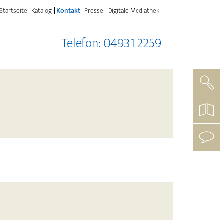
(current)
Startseite
Katalog
Kontakt
Presse
Digitale Mediathek
Telefon: 04931 2259
Such
koste
Katal
beste
mit
uns
aufn